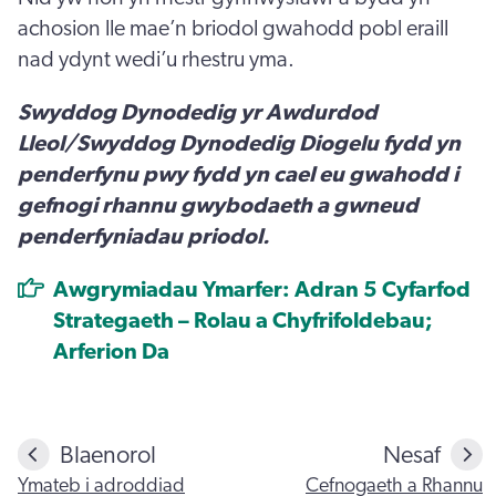
achosion lle mae’n briodol gwahodd pobl eraill
nad ydynt wedi’u rhestru yma.
Swyddog Dynodedig yr Awdurdod
Lleol/Swyddog Dynodedig Diogelu fydd yn
penderfynu pwy fydd yn cael eu gwahodd i
gefnogi rhannu gwybodaeth a gwneud
penderfyniadau priodol.
Awgrymiadau Ymarfer: Adran 5 Cyfarfod
Strategaeth – Rolau a Chyfrifoldebau;
Arferion Da
Blaenorol
Nesaf
Ymateb i adroddiad
Cefnogaeth a Rhannu