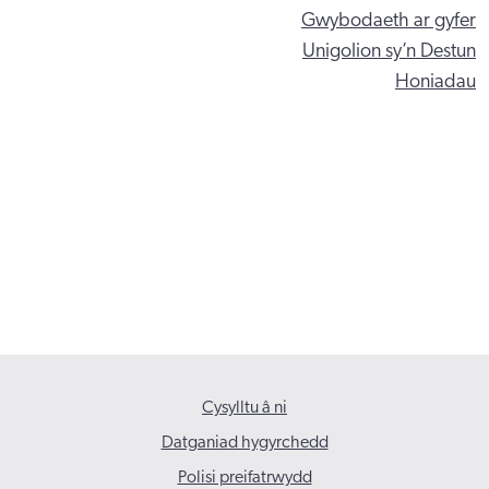
Gwybodaeth ar gyfer
Unigolion sy’n Destun
Honiadau
Cysylltu â ni
Datganiad hygyrchedd
Polisi preifatrwydd