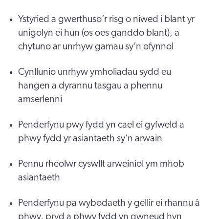
Ystyried a gwerthuso’r risg o niwed i blant yr
unigolyn ei hun (os oes ganddo blant), a
chytuno ar unrhyw gamau sy’n ofynnol
Cynllunio unrhyw ymholiadau sydd eu
hangen a dyrannu tasgau a phennu
amserlenni
Penderfynu pwy fydd yn cael ei gyfweld a
phwy fydd yr asiantaeth sy’n arwain
Pennu rheolwr cyswllt arweiniol ym mhob
asiantaeth
Penderfynu pa wybodaeth y gellir ei rhannu â
phwy, pryd a phwy fydd yn gwneud hyn