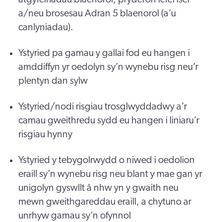
a/neu brosesau Adran 5 blaenorol (a’u
canlyniadau).
Ystyried pa gamau y gallai fod eu hangen i
amddiffyn yr oedolyn sy’n wynebu risg neu’r
plentyn dan sylw
Ystyried/nodi risgiau trosglwyddadwy a’r
camau gweithredu sydd eu hangen i liniaru’r
risgiau hynny
Ystyried y tebygolrwydd o niwed i oedolion
eraill sy’n wynebu risg neu blant y mae gan yr
unigolyn gyswllt â nhw yn y gwaith neu
mewn gweithgareddau eraill, a chytuno ar
unrhyw gamau sy’n ofynnol