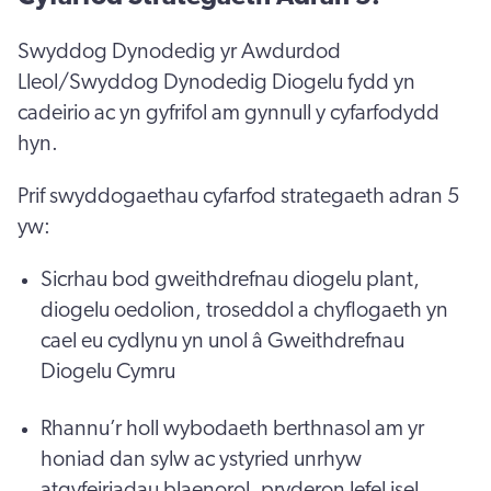
Swyddog Dynodedig yr Awdurdod
Lleol/Swyddog Dynodedig Diogelu fydd yn
cadeirio ac yn gyfrifol am gynnull y cyfarfodydd
hyn.
Prif swyddogaethau cyfarfod strategaeth adran 5
yw:
Sicrhau bod gweithdrefnau diogelu plant,
diogelu oedolion, troseddol a chyflogaeth yn
cael eu cydlynu yn unol â Gweithdrefnau
Diogelu Cymru
Rhannu’r holl wybodaeth berthnasol am yr
honiad dan sylw ac ystyried unrhyw
atgyfeiriadau blaenorol, pryderon lefel isel