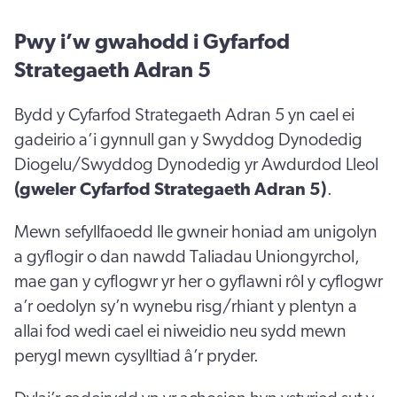
Pwy i’w gwahodd i Gyfarfod
Strategaeth Adran 5
Bydd y Cyfarfod Strategaeth Adran 5 yn cael ei
gadeirio a’i gynnull gan y Swyddog Dynodedig
Diogelu/Swyddog Dynodedig yr Awdurdod Lleol
(gweler Cyfarfod Strategaeth Adran 5)
.
Mewn sefyllfaoedd lle gwneir honiad am unigolyn
a gyflogir o dan nawdd Taliadau Uniongyrchol,
mae gan y cyflogwr yr her o gyflawni rôl y cyflogwr
a’r oedolyn sy’n wynebu risg/rhiant y plentyn a
allai fod wedi cael ei niweidio neu sydd mewn
perygl mewn cysylltiad â’r pryder.