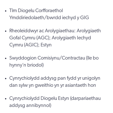
Tîm Diogelu Corfforaethol
Ymddiriedolaeth/bwrdd iechyd y GIG
Rheoleiddwyr ac Arolygiaethau: Arolygiaeth
Gofal Cymru (AGC); Arolygiaeth Iechyd
Cymru (AGIC); Estyn
Swyddogion Comisiynu/Contractau (lle bo
hynny’n briodol)
Cynrychiolydd addysg pan fydd yr unigolyn
dan sylw yn gweithio yn yr asiantaeth hon
Cynrychiolydd Diogelu Estyn (darpariaethau
addysg annibynnol)