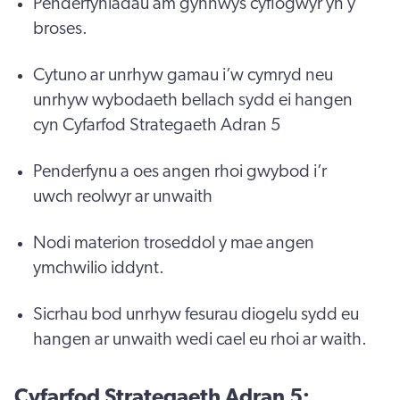
Penderfyniadau am gynnwys cyflogwyr yn y
broses.
Cytuno ar unrhyw gamau i’w cymryd neu
unrhyw wybodaeth bellach sydd ei hangen
cyn Cyfarfod Strategaeth Adran 5
Penderfynu a oes angen rhoi gwybod i’r
uwch reolwyr ar unwaith
Nodi materion troseddol y mae angen
ymchwilio iddynt.
Sicrhau bod unrhyw fesurau diogelu sydd eu
hangen ar unwaith wedi cael eu rhoi ar waith.
Cyfarfod Strategaeth Adran 5
: