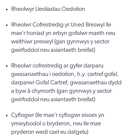
Rheolwyr Lleoliadau Oedolion
Rheolwr Cofrestredig yr Uned Breswyl lle
mae’r honiad yn erbyn gofalwr maeth neu
weithiwr preswyl (gan gynnwys y sector
gwirfoddol neu asiantaeth breifat)
Rheolwr cofrestredig ar gyfer darparu
gwasanaethau i oedolion, h.y. cartref gofal,
darparwr Gofal Cartref, gwasanaethau dydd
a byw â chymorth (gan gynnwys y sector
gwirfoddol neu asiantaeth breifat)
Cyflogwr (lle mae’r cyflogwr eisoes yn
ymwybodol o bryderon, neu lle mae
pryderon wedi cael eu datgelu)