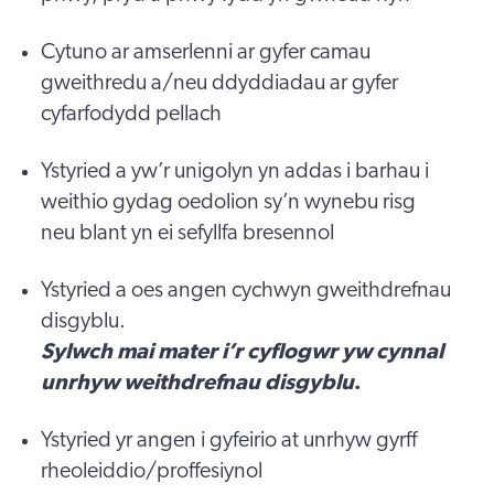
Cytuno ar amserlenni ar gyfer camau
gweithredu a/neu ddyddiadau ar gyfer
cyfarfodydd pellach
Ystyried a yw’r unigolyn yn addas i barhau i
weithio gydag oedolion sy’n wynebu risg
neu blant yn ei sefyllfa bresennol
Ystyried a oes angen cychwyn gweithdrefnau
disgyblu.
Sylwch mai mater i’r cyflogwr yw cynnal
unrhyw weithdrefnau disgyblu
.
Ystyried yr angen i gyfeirio at unrhyw gyrff
rheoleiddio/proffesiynol