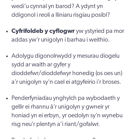
wedi’u cynnal yn barod? A ydynt yn
ddigonol i reoli a lliniaru risgiau posibl?
Cyfrifoldeb y cyflogwr
yw ystyried pa mor
addas yw’r unigolyn i barhau i weithio.
Adolygu digonolrwydd y mesurau diogelu
sydd ar waith ar gyfer y
dioddefwr/dioddefwyr honedig (os oes un)
a’r unigolyn sy’n cael ei atgyfeirio i’r broses.
Penderfyniadau ynghylch pa wybodaeth y
gellir ei rhannu â’r unigolyn y gwneir yr
honiad yn ei erbyn, yr oedolyn sy’n wynebu
risg neu’r plentyn a’i riant/gofalwr.