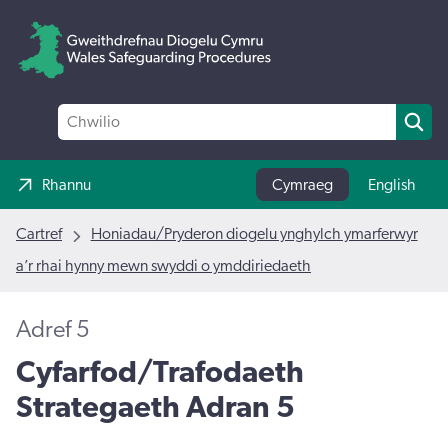
Rhannu
Cymraeg
English
Cartref
Honiadau/Pryderon diogelu ynghylch ymarferwyr
a’r rhai hynny mewn swyddi o ymddiriedaeth
Adref 5
Cyfarfod/Trafodaeth
Strategaeth Adran 5