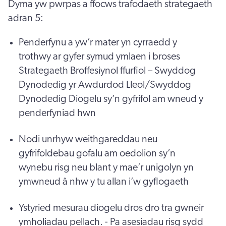
Dyma yw pwrpas a ffocws trafodaeth strategaeth
adran 5:
Penderfynu a yw’r mater yn cyrraedd y
trothwy ar gyfer symud ymlaen i broses
Strategaeth Broffesiynol ffurfiol – Swyddog
Dynodedig yr Awdurdod Lleol/Swyddog
Dynodedig Diogelu sy’n gyfrifol am wneud y
penderfyniad hwn
Nodi unrhyw weithgareddau neu
gyfrifoldebau gofalu am oedolion sy’n
wynebu risg neu blant y mae’r unigolyn yn
ymwneud â nhw y tu allan i’w gyflogaeth
Ystyried mesurau diogelu dros dro tra gwneir
ymholiadau pellach. - Pa asesiadau risg sydd