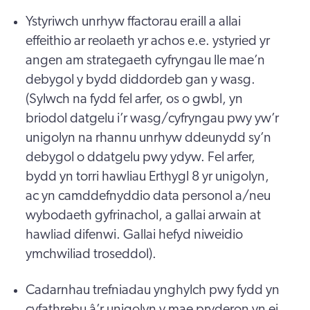
Ystyriwch unrhyw ffactorau eraill a allai
effeithio ar reolaeth yr achos e.e. ystyried yr
angen am strategaeth cyfryngau lle mae’n
debygol y bydd diddordeb gan y wasg.
(Sylwch na fydd fel arfer, os o gwbl, yn
briodol datgelu i’r wasg/cyfryngau pwy yw’r
unigolyn na rhannu unrhyw ddeunydd sy’n
debygol o ddatgelu pwy ydyw. Fel arfer,
bydd yn torri hawliau Erthygl 8 yr unigolyn,
ac yn camddefnyddio data personol a/neu
wybodaeth gyfrinachol, a gallai arwain at
hawliad difenwi. Gallai hefyd niweidio
ymchwiliad troseddol).
Cadarnhau trefniadau ynghylch pwy fydd yn
cyfathrebu â’r unigolyn y mae pryderon yn ei