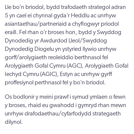
Lle bo’n briodol, bydd trafodaeth strategol adran
5 yn cael ei chynnal gyda’r Heddlu ac unrhyw
asiantaethau/partneriaid a chyflogwyr priodol
eraill. Fel rhan o’r broses hon, bydd y Swyddog
Dynodedig yr Awdurdod Lleol/Swyddog
Dynodedig Diogelu yn ystyried llywio unrhyw
gorff/arolygiaeth reoleiddio berthnasol fel
Arolygiaeth Gofal Cymru (AGC), Arolygiaeth Gofal
Iechyd Cymru (AGIC), Estyn ac unrhyw gyrff
proffesiynol perthnasol fel y bo’n briodol.
Os bodlonir y meini prawf i symud ymlaen o fewn
y broses, rhaid eu gwahodd i gymryd rhan mewn
unrhyw drafodaethau/cyfarfodydd strategaeth
dilynol.