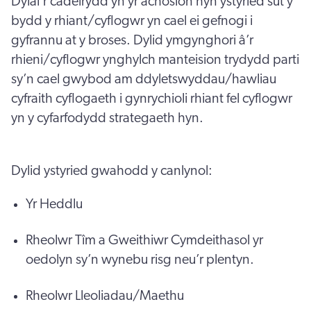
Dylai’r cadeirydd yn yr achosion hyn ystyried sut y
bydd y rhiant/cyflogwr yn cael ei gefnogi i
gyfrannu at y broses. Dylid ymgynghori â’r
rhieni/cyflogwr ynghylch manteision trydydd parti
sy’n cael gwybod am ddyletswyddau/hawliau
cyfraith cyflogaeth i gynrychioli rhiant fel cyflogwr
yn y cyfarfodydd strategaeth hyn.
Dylid ystyried gwahodd y canlynol:
Yr Heddlu
Rheolwr Tîm a Gweithiwr Cymdeithasol yr
oedolyn sy’n wynebu risg neu’r plentyn.
Rheolwr Lleoliadau/Maethu