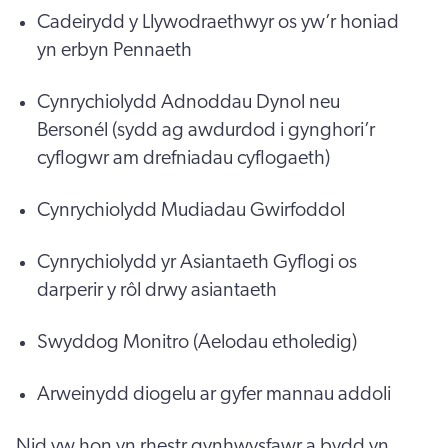
Cadeirydd y Llywodraethwyr os yw’r honiad
yn erbyn Pennaeth
Cynrychiolydd Adnoddau Dynol neu
Bersonél (sydd ag awdurdod i gynghori’r
cyflogwr am drefniadau cyflogaeth)
Cynrychiolydd Mudiadau Gwirfoddol
Cynrychiolydd yr Asiantaeth Gyflogi os
darperir y rôl drwy asiantaeth
Swyddog Monitro (Aelodau etholedig)
Arweinydd diogelu ar gyfer mannau addoli
Nid yw hon yn rhestr gynhwysfawr a bydd yn