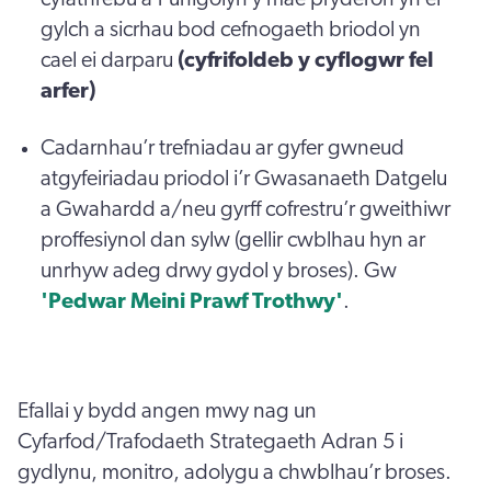
gylch a sicrhau bod cefnogaeth briodol yn
cael ei darparu
(cyfrifoldeb y cyflogwr fel
arfer)
Cadarnhau’r trefniadau ar gyfer gwneud
atgyfeiriadau priodol i’r Gwasanaeth Datgelu
a Gwahardd a/neu gyrff cofrestru’r gweithiwr
proffesiynol dan sylw (gellir cwblhau hyn ar
unrhyw adeg drwy gydol y broses). Gw
'Pedwar Meini Prawf Trothwy'
.
Efallai y bydd angen mwy nag un
Cyfarfod/Trafodaeth Strategaeth Adran 5 i
gydlynu, monitro, adolygu a chwblhau’r broses.