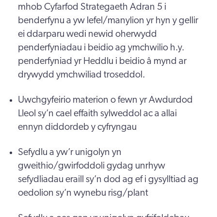
mhob Cyfarfod Strategaeth Adran 5 i
benderfynu a yw lefel/manylion yr hyn y gellir
ei ddarparu wedi newid oherwydd
penderfyniadau i beidio ag ymchwilio h.y.
penderfyniad yr Heddlu i beidio â mynd ar
drywydd ymchwiliad troseddol.
Uwchgyfeirio materion o fewn yr Awdurdod
Lleol sy’n cael effaith sylweddol ac a allai
ennyn diddordeb y cyfryngau
Sefydlu a yw’r unigolyn yn
gweithio/gwirfoddoli gydag unrhyw
sefydliadau eraill sy’n dod ag ef i gysylltiad ag
oedolion sy’n wynebu risg/plant