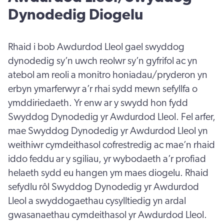
Dynodedig Diogelu
Rhaid i bob Awdurdod Lleol gael swyddog
dynodedig sy’n uwch reolwr sy’n gyfrifol ac yn
atebol am reoli a monitro honiadau/pryderon yn
erbyn ymarferwyr a’r rhai sydd mewn sefyllfa o
ymddiriedaeth. Yr enw ar y swydd hon fydd
Swyddog Dynodedig yr Awdurdod Lleol. Fel arfer,
mae Swyddog Dynodedig yr Awdurdod Lleol yn
weithiwr cymdeithasol cofrestredig ac mae’n rhaid
iddo feddu ar y sgiliau, yr wybodaeth a’r profiad
helaeth sydd eu hangen ym maes diogelu. Rhaid
sefydlu rôl Swyddog Dynodedig yr Awdurdod
Lleol a swyddogaethau cysylltiedig yn ardal
gwasanaethau cymdeithasol yr Awdurdod Lleol.