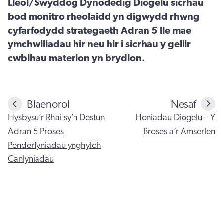
Lleol/Swyddog Dynodedig Diogelu sicrhau
bod monitro rheolaidd yn digwydd rhwng
cyfarfodydd strategaeth Adran 5 lle mae
ymchwiliadau hir neu hir i sicrhau y gellir
cwblhau materion yn brydlon.
Blaenorol
Nesaf
Hysbysu’r Rhai sy’n Destun
Honiadau Diogelu – Y
Adran 5 Proses
Broses a’r Amserlen
Penderfyniadau ynghylch
Canlyniadau